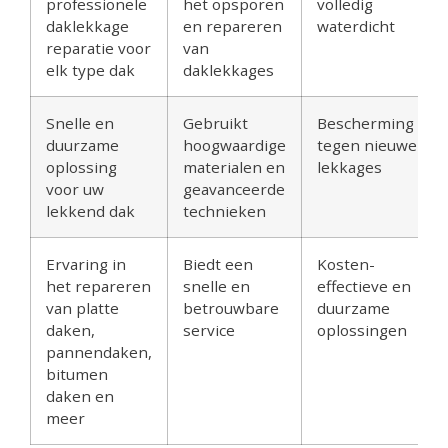
professionele
het opsporen
volledig
daklekkage
en repareren
waterdicht
reparatie voor
van
elk type dak
daklekkages
Snelle en
Gebruikt
Bescherming
duurzame
hoogwaardige
tegen nieuwe
oplossing
materialen en
lekkages
voor uw
geavanceerde
lekkend dak
technieken
Ervaring in
Biedt een
Kosten-
het repareren
snelle en
effectieve en
van platte
betrouwbare
duurzame
daken,
service
oplossingen
pannendaken,
bitumen
daken en
meer